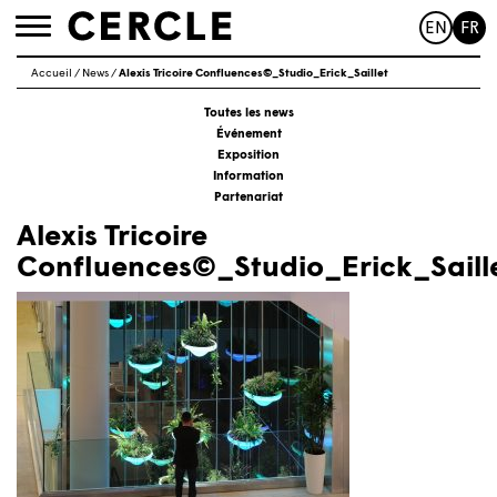
EN
FR
Toggle
navigation
Accueil
/
News
/
Alexis Tricoire Confluences©_Studio_Erick_Saillet
Toutes les news
Événement
Exposition
Information
Partenariat
Alexis Tricoire
Confluences©_Studio_Erick_Saill