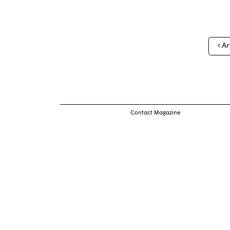
Nav
Ar
des
arti
Contact Magazine