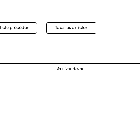
igation
ticle précédent
Tous les articles
cles
Mentions légales