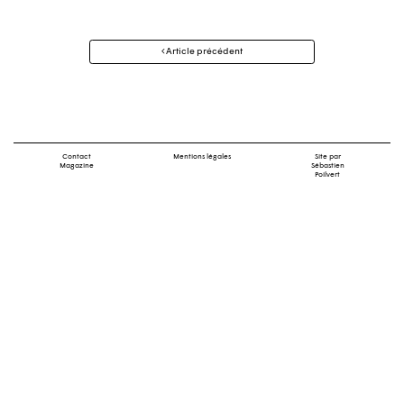
Navigation
Article précédent
des
articles
Contact
Mentions légales
Site par
Magazine
Sébastien
Poilvert