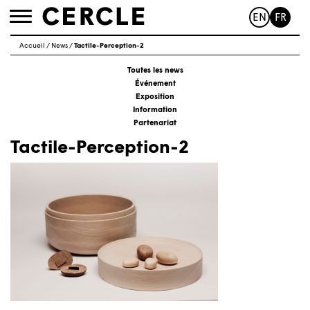
EN
FR
Toggle
navigation
Accueil
/
News
/
Tactile-Perception-2
Toutes les news
Événement
Exposition
Information
Partenariat
Tactile-Perception-2