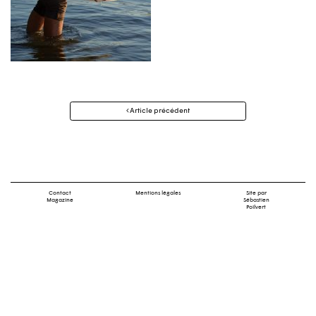
Navigation
Article précédent
des
articles
Contact
Mentions légales
Site par
Magazine
Sébastien
Poilvert