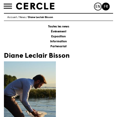
EN
FR
Toggle
navigation
Accueil
/
News
/
Diane Leclair Bisson
Toutes les news
Événement
Exposition
Information
Partenariat
Diane Leclair Bisson