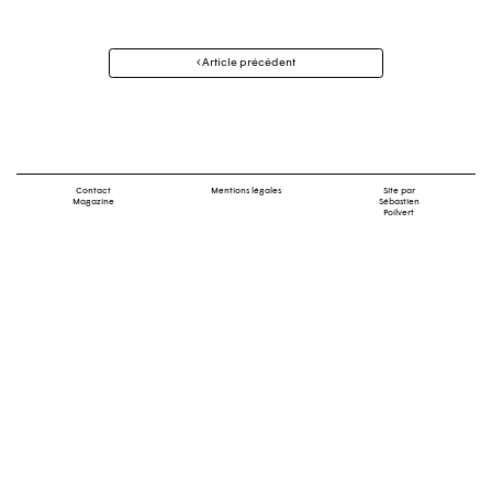
Navigation
Article précédent
des
articles
Contact
Mentions légales
Site par
Magazine
Sébastien
Poilvert