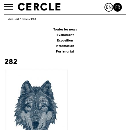
EN
FR
Toggle
navigation
Accueil
/
News
/
282
Toutes les news
Événement
Exposition
Information
Partenariat
282