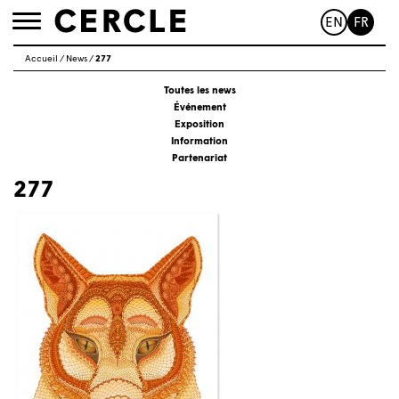
EN
FR
Toggle
navigation
Accueil
/
News
/
277
Toutes les news
Événement
Exposition
Information
Partenariat
277