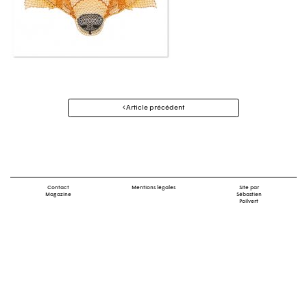
Navigation
Article précédent
des
articles
Contact
Mentions légales
Site par
Magazine
Sébastien
Poilvert