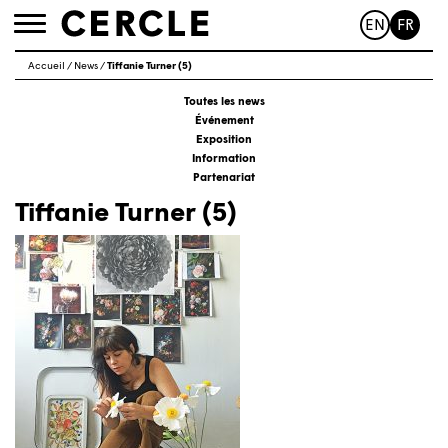
EN
FR
Toggle
navigation
Accueil
/
News
/
Tiffanie Turner (5)
Toutes les news
Événement
Exposition
Information
Partenariat
Tiffanie Turner (5)