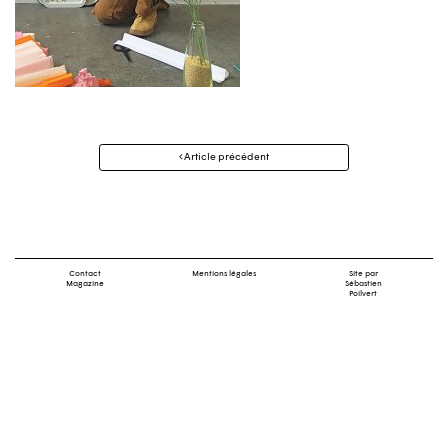
Navigation
Article précédent
des
articles
Contact
Mentions légales
Site par
Magazine
Sébastien
Poilvert