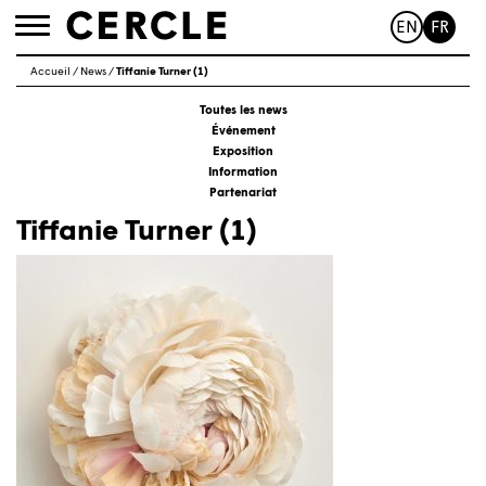
EN
FR
Toggle
navigation
Accueil
/
News
/
Tiffanie Turner (1)
Toutes les news
Événement
Exposition
Information
Partenariat
Tiffanie Turner (1)