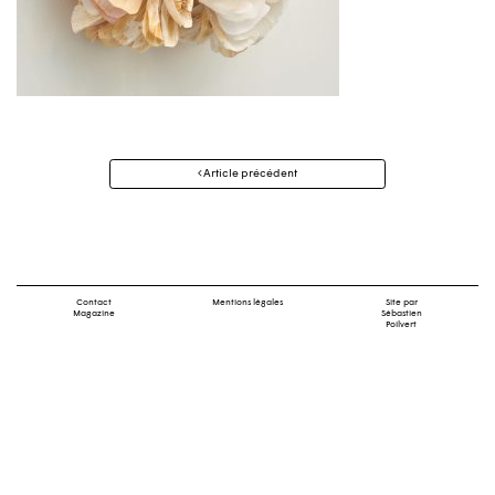
Navigation
Article précédent
des
articles
Contact
Mentions légales
Site par
Magazine
Sébastien
Poilvert