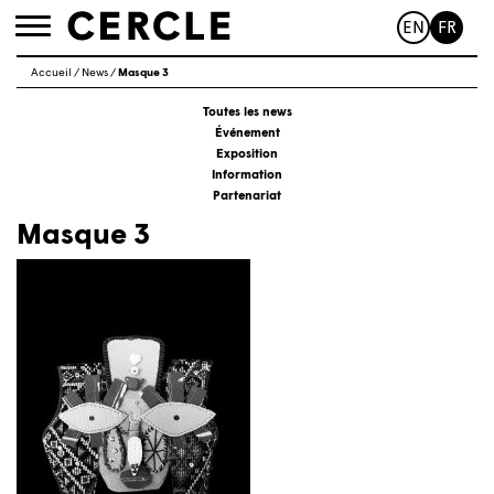
EN
FR
Toggle
navigation
Accueil
/
News
/
Masque 3
Toutes les news
Événement
Exposition
Information
Partenariat
Masque 3