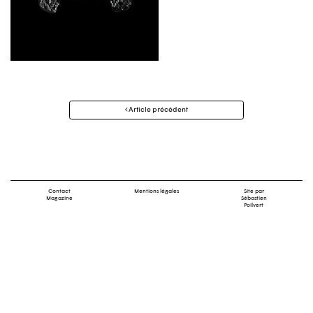
Navigation
Article précédent
des
articles
Contact
Mentions légales
Site par
Magazine
Sébastien
Poilvert