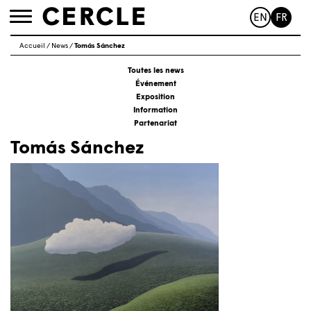
EN
FR
Toggle
navigation
Accueil
/
News
/
Tomás Sánchez
Toutes les news
Événement
Exposition
Information
Partenariat
Tomás Sánchez