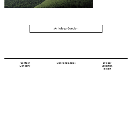
Navigation
Article précédent
des
articles
Contact
Mentions légales
Site par
Magazine
Sébastien
Poilvert