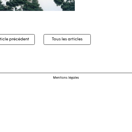
igation
ticle précédent
Tous les articles
cles
Mentions légales