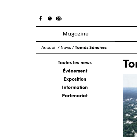
Magazine
Articles
Accueil
/
News
/
Tomás Sánchez
À propos
To
Numéros
Toutes les news
Événement
Exposition
Information
Partenariat