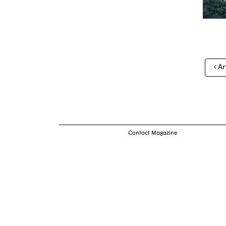
Nav
Ar
des
arti
Contact Magazine