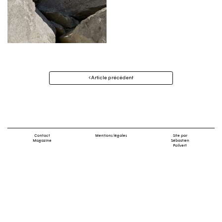
Navigation
Article précédent
des
articles
Contact
Mentions légales
Site par
Magazine
Sébastien
Poilvert