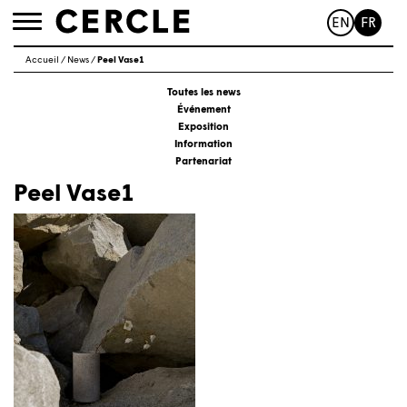
EN
FR
Toggle
navigation
Accueil
/
News
/
Peel Vase1
Toutes les news
Événement
Exposition
Information
Partenariat
Peel Vase1