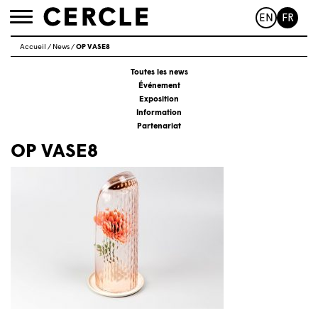
EN
FR
Toggle
navigation
Accueil
/
News
/
OP VASE8
Toutes les news
Événement
Exposition
Information
Partenariat
OP VASE8