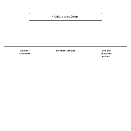
Navigation
Article précédent
des
articles
Contact
Mentions légales
Site par
Magazine
Sébastien
Poilvert