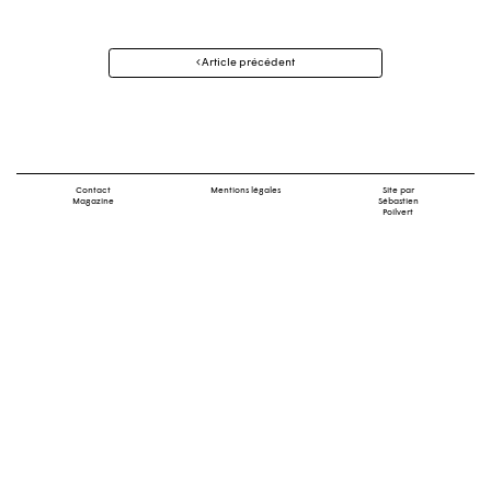
Navigation
Article précédent
des
articles
Contact
Mentions légales
Site par
Magazine
Sébastien
Poilvert