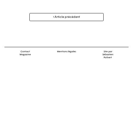
Navigation
Article précédent
des
articles
Contact
Mentions légales
Site par
Magazine
Sébastien
Poilvert