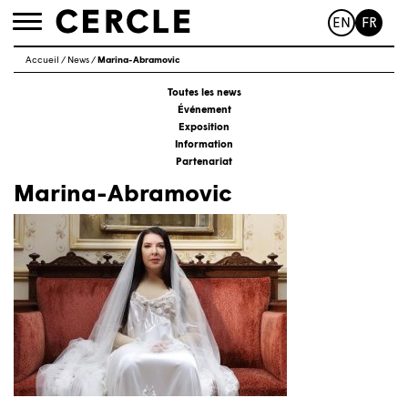
EN
FR
Toggle
navigation
Accueil
/
News
/
Marina-Abramovic
Toutes les news
Événement
Exposition
Information
Partenariat
Marina-Abramovic