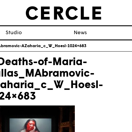
Studio
News
MAbramovic-AZaharia_c_W_Hoesl-1024×683
Deaths-of-Maria-
llas_MAbramovic-
aharia_c_W_Hoesl-
24×683