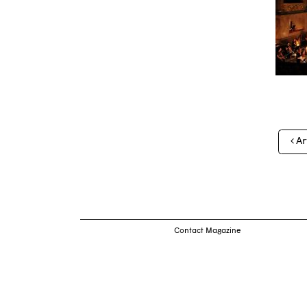
Nav
Ar
des
arti
Contact Magazine