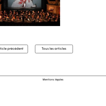
igation
ticle précédent
Tous les articles
cles
Mentions légales