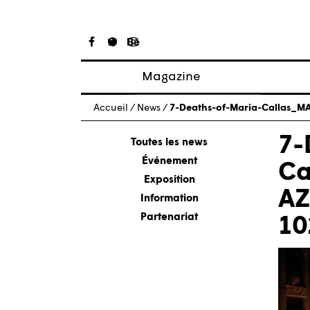
Magazine
Articles
Accueil
/
News
/
7-Deaths-of-Maria-Callas_
À propos
7-
Numéros
Toutes les news
Événement
Ca
Exposition
AZ
Information
Partenariat
10