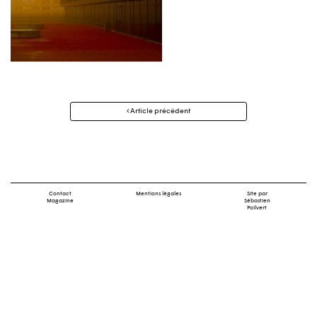
Navigation
Article précédent
des
articles
Contact
Mentions légales
Site par
Magazine
Sébastien
Poilvert