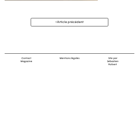
Navigation
Article précédent
des
articles
Contact
Mentions légales
Site par
Magazine
Sébastien
Poilvert