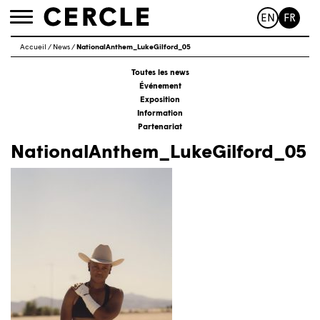
EN
FR
Toggle
navigation
Accueil
/
News
/
NationalAnthem_LukeGilford_05
Toutes les news
Événement
Exposition
Information
Partenariat
NationalAnthem_LukeGilford_05