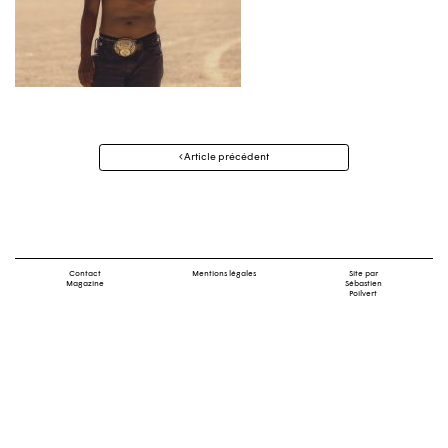
Navigation
Article précédent
des
articles
Contact
Mentions légales
Site par
Magazine
Sébastien
Poilvert