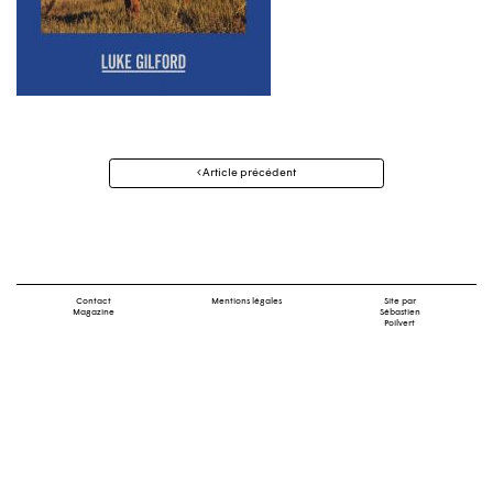
Navigation
Article précédent
des
articles
Contact
Mentions légales
Site par
Magazine
Sébastien
Poilvert