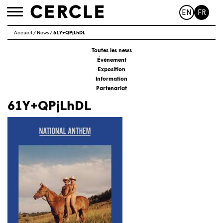
EN
FR
Toggle
navigation
Accueil
/
News
/
61Y+QPjLhDL
Toutes les news
Événement
Exposition
Information
Partenariat
61Y+QPjLhDL