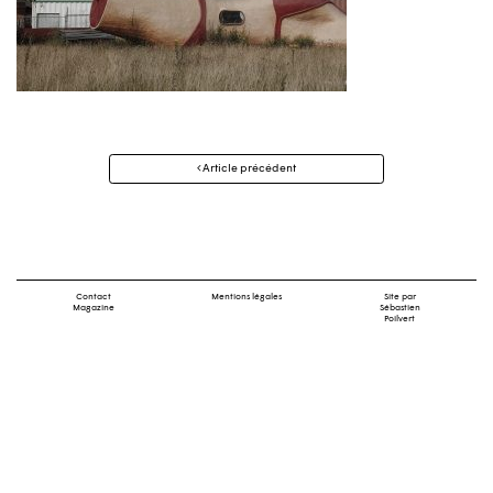
Navigation
Article précédent
des
articles
Contact
Mentions légales
Site par
Magazine
Sébastien
Poilvert