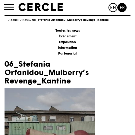
EN
FR
Toggle
navigation
Accueil
/
News
/
06_Stefania Orfanidou_Mulberry’s Revenge_Kantine
Toutes les news
Événement
Exposition
Information
Partenariat
06_Stefania
Orfanidou_Mulberry’s
Revenge_Kantine