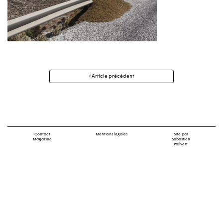
Navigation
Article précédent
des
articles
Contact
Mentions légales
Site par
Magazine
Sébastien
Poilvert