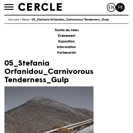
EN
FR
Toggle
navigation
Accueil
/
News
/
05_Stefania Orfanidou_Carnivorous Tenderness_Gulp
Toutes les news
Événement
Exposition
Information
Partenariat
05_Stefania
Orfanidou_Carnivorous
Tenderness_Gulp