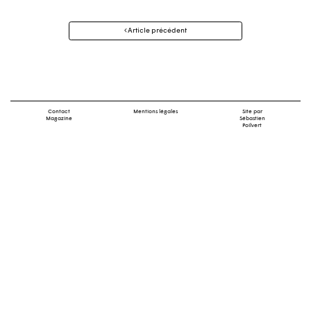
Navigation
Article précédent
des
articles
Contact
Mentions légales
Site par
Magazine
Sébastien
Poilvert