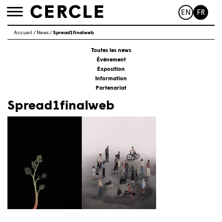
EN
FR
Toggle
navigation
Accueil
/
News
/
Spread1finalweb
Toutes les news
Événement
Exposition
Information
Partenariat
Spread1finalweb