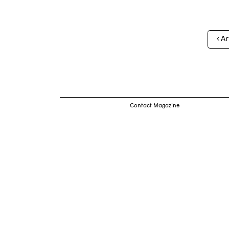
Nav
Ar
des
arti
Contact Magazine