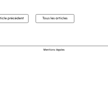
igation
ticle précédent
Tous les articles
cles
Mentions légales