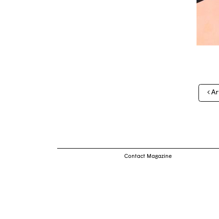
Nav
Ar
des
arti
Contact Magazine