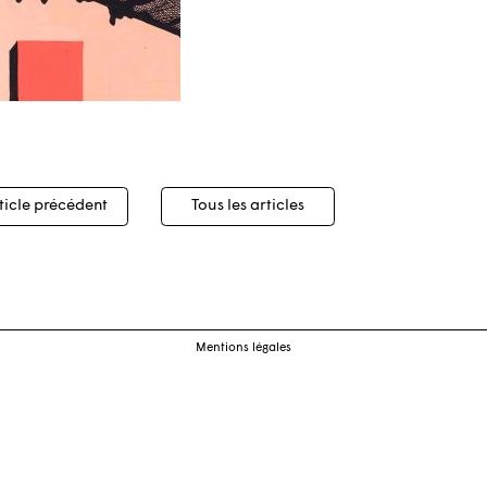
igation
ticle précédent
Tous les articles
cles
Mentions légales