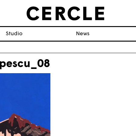
Studio
News
pescu_08