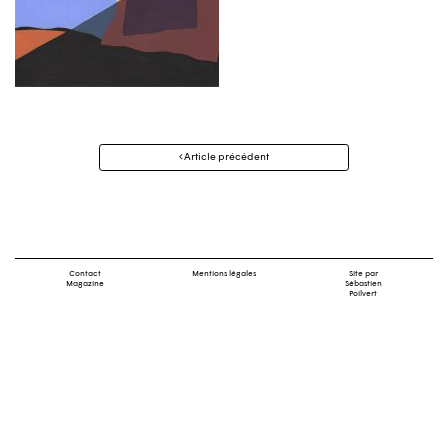
Navigation
Article précédent
des
articles
Contact
Mentions légales
Site par
Magazine
Sébastien
Poilvert