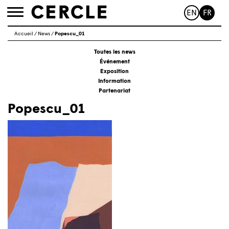
EN
FR
Toggle
navigation
Accueil
/
News
/
Popescu_01
Toutes les news
Événement
Exposition
Information
Partenariat
Popescu_01