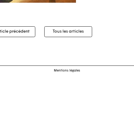
igation
ticle précédent
Tous les articles
cles
Mentions légales