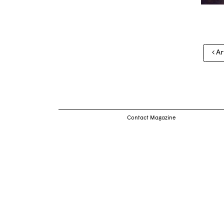
Nav
Ar
des
arti
Contact Magazine