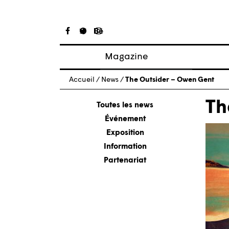
Magazine
Articles
Accueil
/
News
/
The Outsider – Owen Gent
À propos
Th
Numéros
Toutes les news
Événement
Exposition
Information
Partenariat