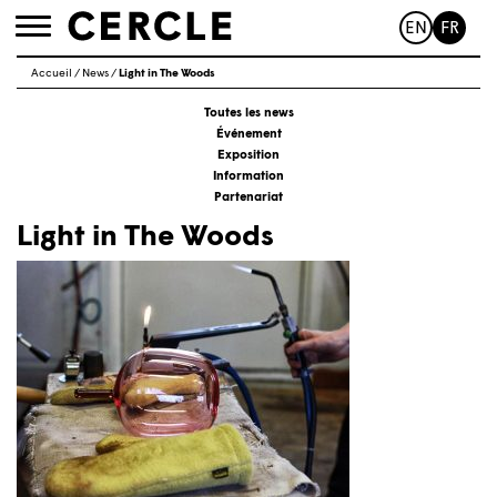
EN
FR
Toggle
navigation
Accueil
/
News
/
Light in The Woods
Toutes les news
Événement
Exposition
Information
Partenariat
Light in The Woods