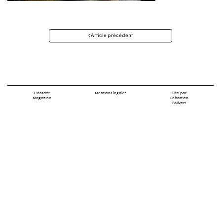
Navigation
Article précédent
des
articles
Contact
Mentions légales
Site par
Magazine
Sébastien
Poilvert