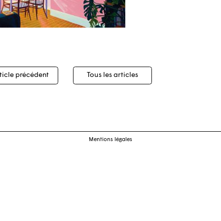
igation
ticle précédent
Tous les articles
cles
Mentions légales