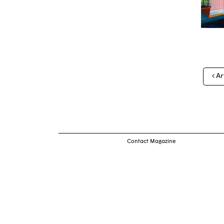
Nav
Ar
des
arti
Contact Magazine