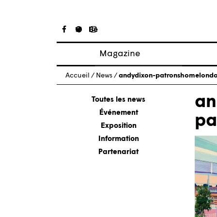
Magazine
Articles
Accueil
/
News
/
andydixon-patronshomelond
À propos
an
Numéros
Toutes les news
Événement
pa
Exposition
Information
Partenariat