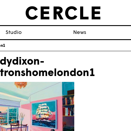
Studio
News
on1
dydixon-
tronshomelondon1