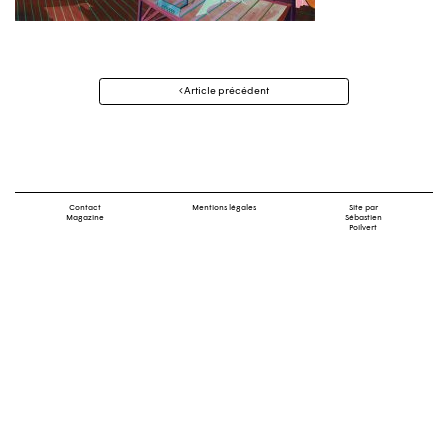
Navigation
Article précédent
des
articles
Contact
Mentions légales
Site par
Magazine
Sébastien
Poilvert