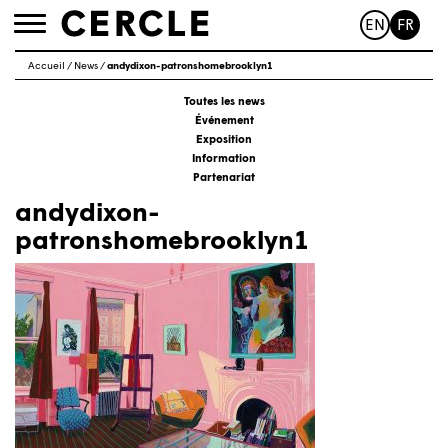
EN
FR
Toggle
navigation
Accueil
/
News
/
andydixon-patronshomebrooklyn1
Toutes les news
Événement
Exposition
Information
Partenariat
andydixon-
patronshomebrooklyn1