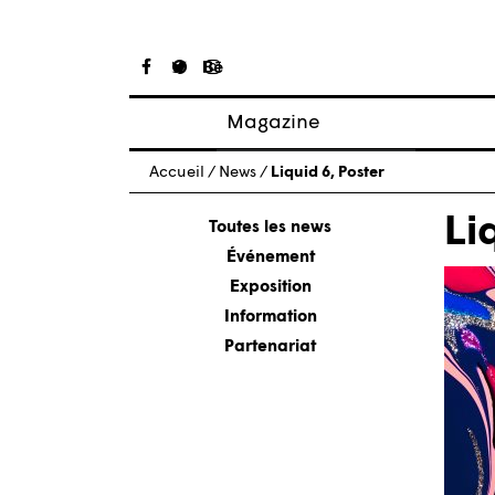
Magazine
Articles
Accueil
/
News
/
Liquid 6, Poster
À propos
Li
Numéros
Toutes les news
Événement
Exposition
Information
Partenariat