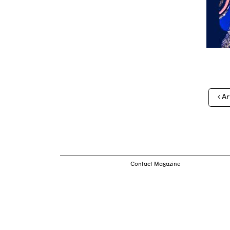
Nav
Ar
des
arti
Contact Magazine