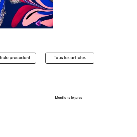
igation
ticle précédent
Tous les articles
cles
Mentions légales