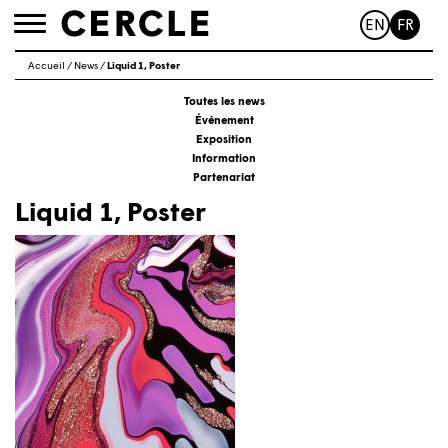
EN
FR
Toggle
navigation
Accueil
/
News
/
Liquid 1, Poster
Toutes les news
Événement
Exposition
Information
Partenariat
Liquid 1, Poster