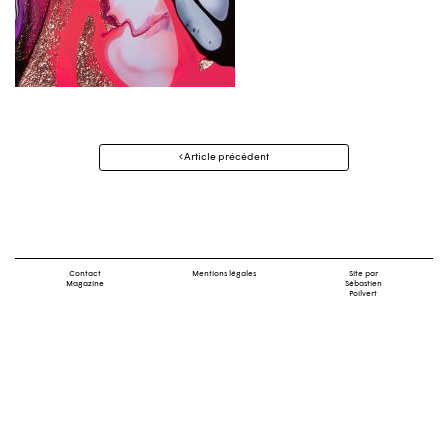
Navigation
Article précédent
des
articles
Contact
Mentions légales
Site par
Magazine
Sébastien
Poilvert