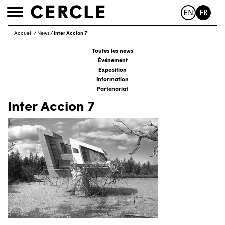
EN
FR
Toggle
navigation
Accueil
/
News
/
Inter Accion 7
Toutes les news
Événement
Exposition
Information
Partenariat
Inter Accion 7