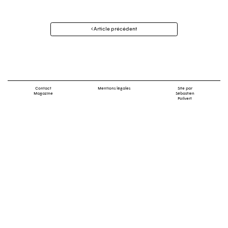
Navigation
Article précédent
des
articles
Contact
Mentions légales
Site par
Magazine
Sébastien
Poilvert