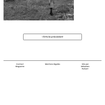
Navigation
Article précédent
des
articles
Contact
Mentions légales
Site par
Magazine
Sébastien
Poilvert