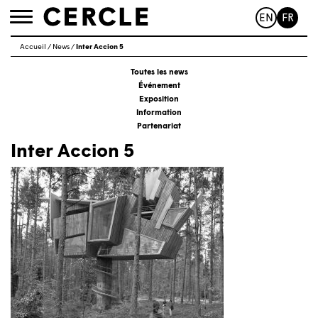
EN
FR
Toggle
navigation
Accueil
/
News
/
Inter Accion 5
Toutes les news
Événement
Exposition
Information
Partenariat
Inter Accion 5