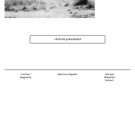
Navigation
Article précédent
des
articles
Contact
Mentions légales
Site par
Magazine
Sébastien
Poilvert