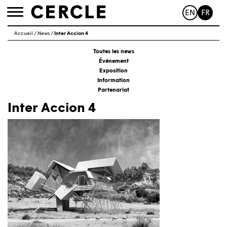
EN
FR
Toggle
navigation
Accueil
/
News
/
Inter Accion 4
Toutes les news
Événement
Exposition
Information
Partenariat
Inter Accion 4