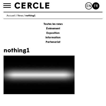
EN
FR
Toggle
navigation
Accueil
/
News
/
nothing1
Toutes les news
Événement
Exposition
Information
Partenariat
nothing1