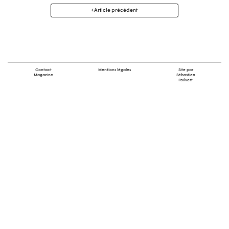
Navigation
Article précédent
des
articles
Contact
Mentions légales
Site par
Magazine
Sébastien
Poilvert