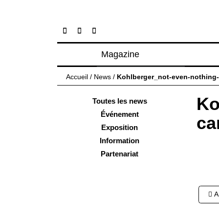
Magazine
Articles
Accueil
/
News
/
Kohlberger_not-even-nothing-
À propos
Ko
Numéros
Toutes les news
Événement
ca
Exposition
Information
Partenariat
Nav
Ar
des
arti