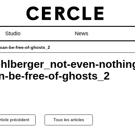
Studio
News
can-be-free-of-ghosts_2
hlberger_not-even-nothin
n-be-free-of-ghosts_2
igation
ticle précédent
Tous les articles
cles