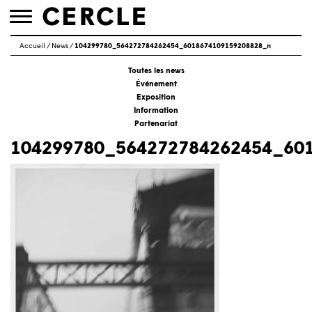
Toggle
navigation
Accueil
/
News
/
104299780_564272784262454_6018674109159208828_n
Toutes les news
Événement
Exposition
Information
Partenariat
104299780_564272784262454_60