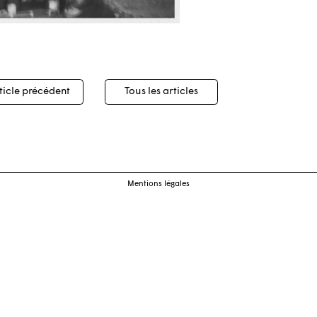
igation
ticle précédent
Tous les articles
cles
Mentions légales