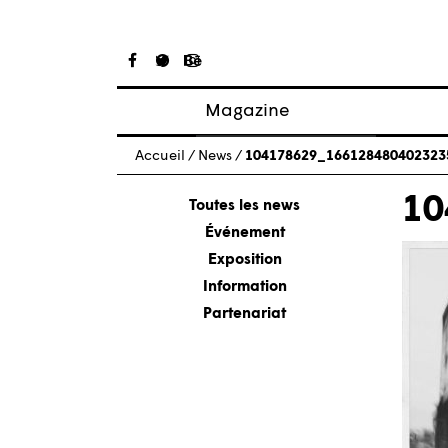
Magazine
Articles
Accueil
/
News
/
104178629_166128480402323
À propos
10
Numéros
Toutes les news
Événement
Exposition
Information
Partenariat