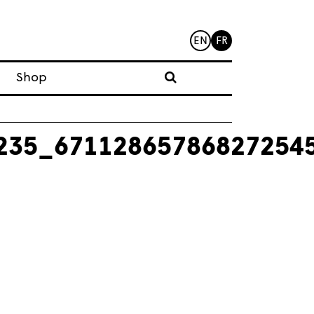
EN
FR
Shop
235_67112865786827254