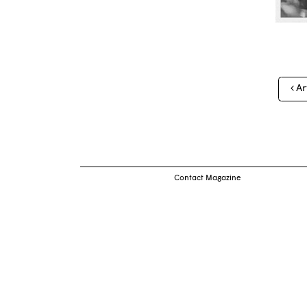
Nav
Ar
des
arti
Contact Magazine