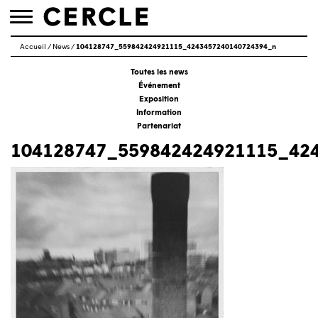
Toggle
navigation
Accueil
/
News
/
104128747_559842424921115_4243457240140724394_n
Toutes les news
Événement
Exposition
Information
Partenariat
104128747_559842424921115_42