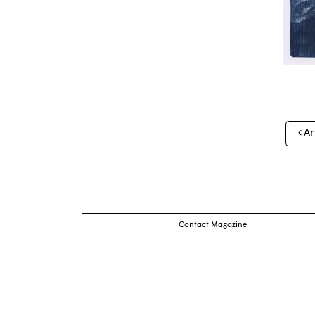
Nav
Ar
des
arti
Contact Magazine