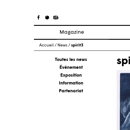
Magazine
Articles
Accueil
/
News
/
spirit3
À propos
spi
Numéros
Toutes les news
Événement
Exposition
Information
Partenariat