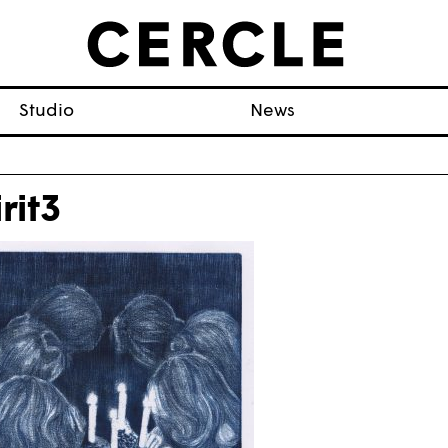
Studio
News
rit3