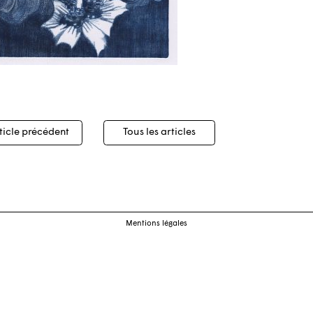
igation
ticle précédent
Tous les articles
cles
Mentions légales