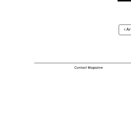
Nav
Ar
des
arti
Contact Magazine