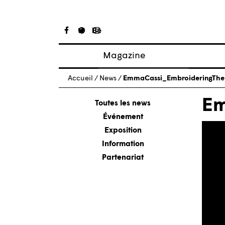
Magazine
Articles
Accueil
/
News
/
EmmaCassi_EmbroideringTheI
À propos
Em
Numéros
Toutes les news
Événement
Exposition
Information
Partenariat