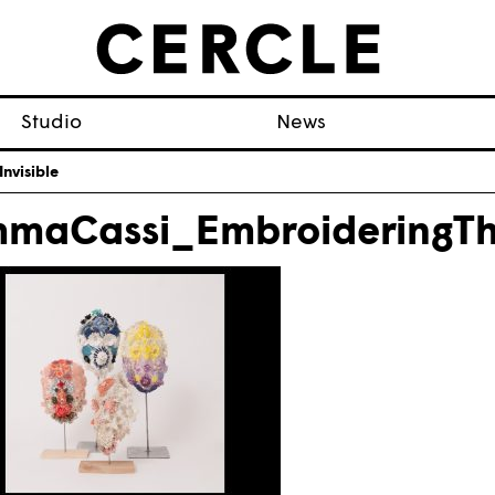
Studio
News
nvisible
maCassi_EmbroideringThe