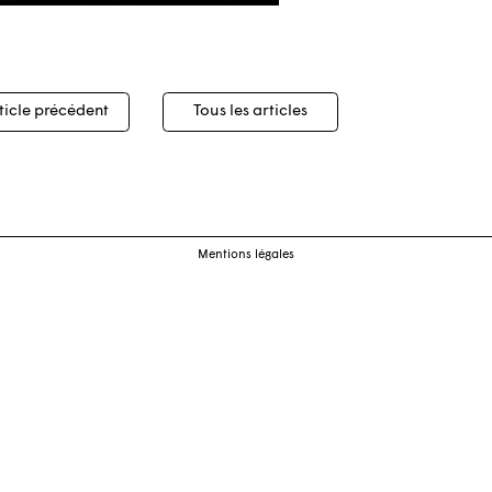
igation
ticle précédent
Tous les articles
cles
Mentions légales