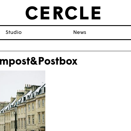
Studio
News
mpost&Postbox