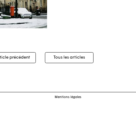
igation
ticle précédent
Tous les articles
cles
Mentions légales