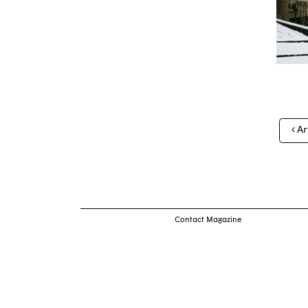
Nav
Ar
des
arti
Contact Magazine