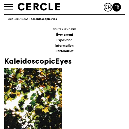
EN
FR
Toggle
navigation
Accueil
/
News
/
KaleidoscopicEyes
Toutes les news
Événement
Exposition
Information
Partenariat
KaleidoscopicEyes