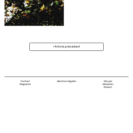
Navigation
Article précédent
des
articles
Contact
Mentions légales
Site par
Magazine
Sébastien
Poilvert