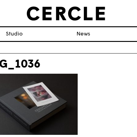
Studio
News
G_1036