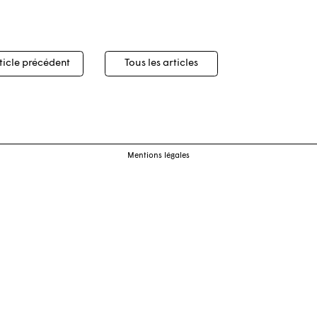
igation
ticle précédent
Tous les articles
cles
Mentions légales