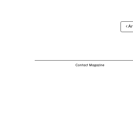
Nav
Ar
des
arti
Contact Magazine