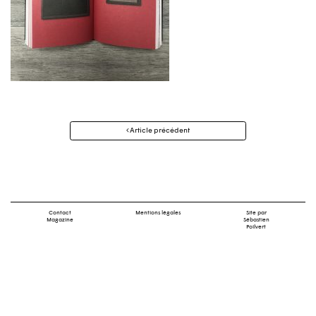
Navigation
Article précédent
des
articles
Contact
Mentions légales
Site par
Magazine
Sébastien
Poilvert