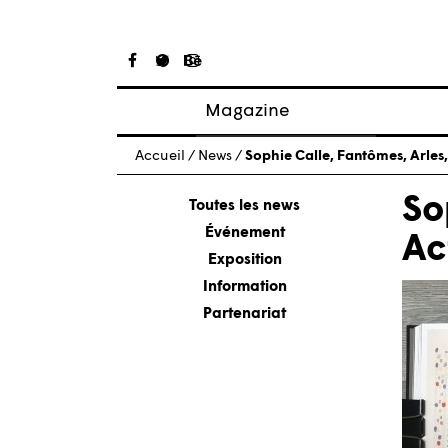
Magazine
Articles
Accueil
/
News
/
Sophie Calle, Fantômes, Arles,
À propos
So
Numéros
Toutes les news
Événement
Ac
Exposition
Information
Partenariat