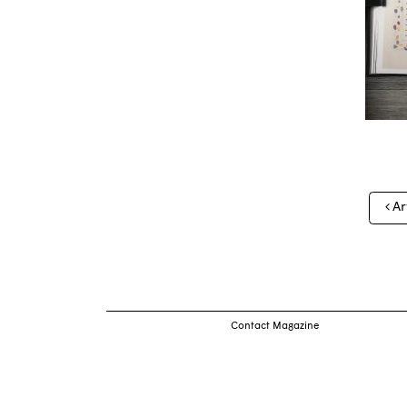
Nav
Ar
des
arti
Contact Magazine