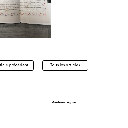
igation
ticle précédent
Tous les articles
cles
Mentions légales