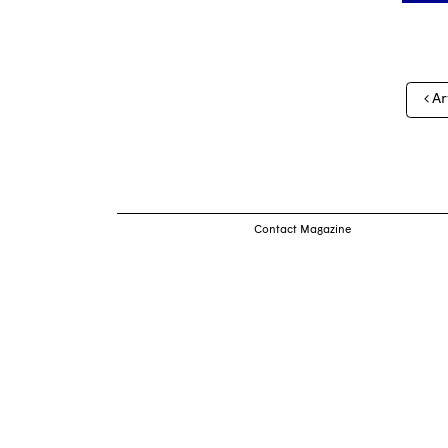
Nav
Ar
des
arti
Contact Magazine