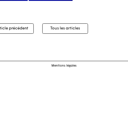
igation
ticle précédent
Tous les articles
cles
Mentions légales