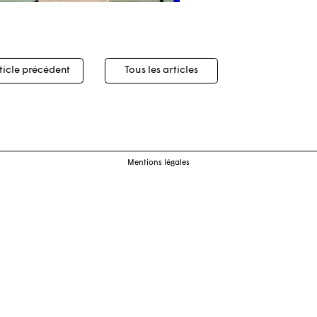
igation
ticle précédent
Tous les articles
cles
Mentions légales