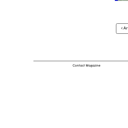
Nav
Ar
des
arti
Contact Magazine